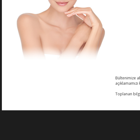
Hakkımızda
Linkl
Guinot, Fransa'daki 1 Numaralı Güzellik
Yasa
Merkezi, Guinot-Mary Cohr grubunun bir
markasıdır.
Gizli
Estetik tıbbın alternatifi olan Guinot,
Sıkç
Bültenimize abo
onaylı güzellik merkezlerinde Guinot
açıklamamızı 
bakımları ve özel cilt bakımı
Kari
uygulamaları sunmaktadır.
Toplanan bilgi
İleti