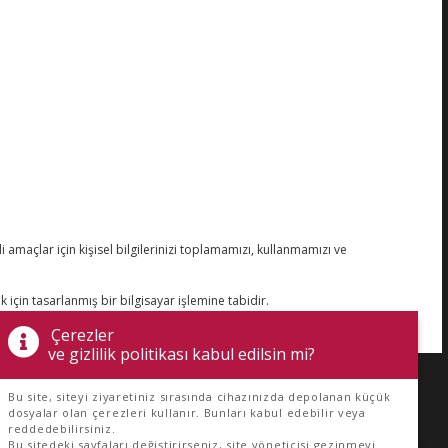
Bültene abone olun
Yeni Guinot ürünleri ve bakımı hakkında
bilgi sahibi olun.
Özel teklifler alın!
li amaçlar için kişisel bilgilerinizi toplamamızı, kullanmamızı ve
 için tasarlanmış bir bilgisayar işlemine tabidir.
Çerezler
ve gizlilik politikası kabul edilsin mi?
Bu site, siteyi ziyaretiniz sırasında cihazınızda depolanan küçük
dosyalar olan çerezleri kullanır. Bunları kabul edebilir veya
reddedebilirsiniz.
Bu sitedeki sayfaları değiştirirseniz, site yöneticisi gezinmeyi