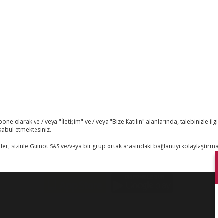
er
Sosyal ağlar
l Uyarı
lik Politikası
a Sorulan Sorular
ne olarak ve / veya "İletişim" ve / veya "Bize Katılın" alanlarında, talebinizle ilgi
kabul etmektesiniz.
yer
ler, sizinle Guinot SAS ve/veya bir grup ortak arasındaki bağlantıyı kolaylaştırmak
şim