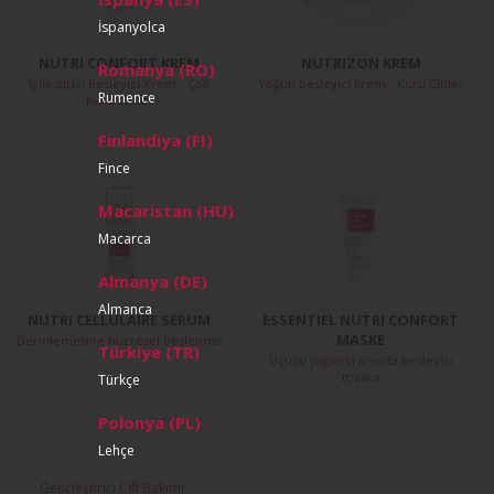
İspanyolca
NUTRI CONFORT KREM
NUTRIZON KREM
Romanya (RO)
İyileştirici Besleyici Krem - Çok
Yoğun besleyici krem - Kuru Ciltler
Rumence
Kuru Ciltler
Finlandiya (FI)
Fince
Macaristan (HU)
Macarca
Almanya (DE)
Almanca
NUTRI CELLULAIRE SERUM
ESSENTIEL NUTRI CONFORT
MASKE
Derinlemesine hücresel beslenme
Türkiye (TR)
Uçucu yağlarla anında besleyici
maske
Türkçe
Polonya (PL)
Lehçe
Gençleştirici Cilt Bakımı