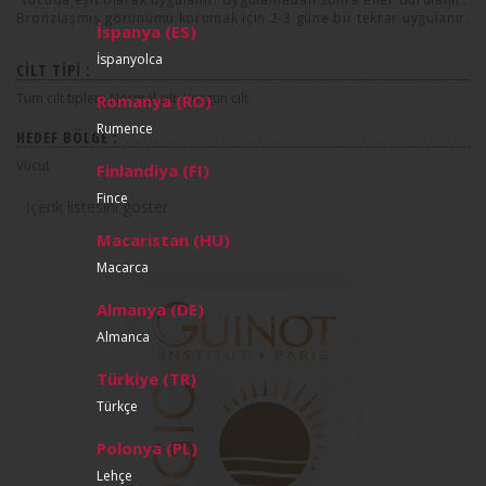
Bronzlaşmış görünümü korumak için 2-3 güne bir tekrar uygulanır.
İspanya (ES)
İspanyolca
CILT TIPI :
Tüm cilt tipleri, Normal cilt, Yorgun cilt
Romanya (RO)
Rumence
HEDEF BÖLGE :
Vücut
Finlandiya (FI)
Fince
İçerik listesini göster
Macaristan (HU)
Macarca
Almanya (DE)
Almanca
Türkiye (TR)
Türkçe
Polonya (PL)
Lehçe