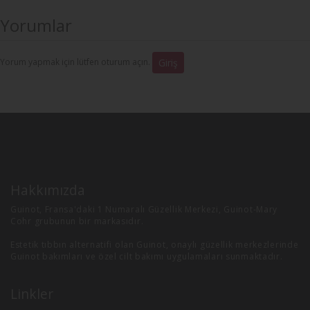
Yorumlar
Yorum yapmak için lütfen oturum açın.
Giriş
Hakkımızda
Guinot, Fransa'daki 1 Numaralı Güzellik Merkezi, Guinot-Mary
Cohr grubunun bir markasıdır.
Estetik tıbbın alternatifi olan Guinot, onaylı güzellik merkezlerinde
Guinot bakımları ve özel cilt bakımı uygulamaları sunmaktadır.
Linkler