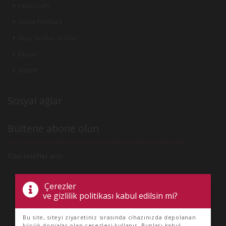
Yasal Uyarı
Gizlilik Politikası
Sıkça Sorulan Sorular
Kariyer
İletişim
Sosyal ağlar
Bültene abone olun
Yeni Guinot ürünleri ve bakımı hakkında bilgi sahibi olun.
Özel teklifler alın!
Çerezler
ve gizlilik politikası kabul edilsin mi?
Bu site, siteyi ziyaretiniz sırasında cihazınızda depolanan
küçük dosyalar olan çerezleri kullanır. Bunları kabul