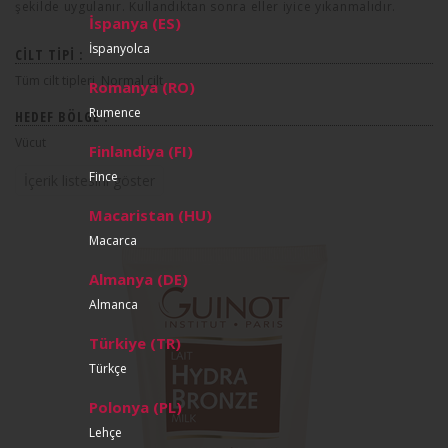
şekilde uygulanır. Kullandıktan sonra eller iyice yıkanmalıdır.
İspanya (ES)
İspanyolca
CILT TIPI :
Tüm cilt tipleri, Normal cilt
Romanya (RO)
Rumence
HEDEF BÖLGE :
Vücut
Finlandiya (FI)
Fince
İçerik listesini göster
Macaristan (HU)
Macarca
Almanya (DE)
Almanca
Türkiye (TR)
Türkçe
Polonya (PL)
Lehçe