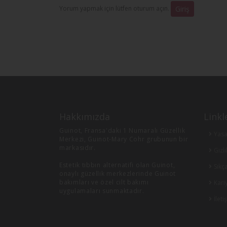
Yorum yapmak için lütfen oturum açın.
Giriş
Hakkımızda
Linkl
Guinot, Fransa'daki 1 Numaralı Güzellik
Yasa
Merkezi, Guinot-Mary Cohr grubunun bir
markasıdır.
Gizli
Estetik tıbbın alternatifi olan Guinot,
Sıkç
onaylı güzellik merkezlerinde Guinot
bakımları ve özel cilt bakımı
Kari
uygulamaları sunmaktadır.
İleti