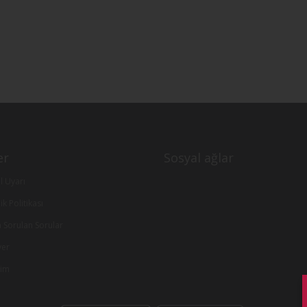
er
Sosyal ağlar
l Uyarı
lik Politikası
a Sorulan Sorular
yer
şim