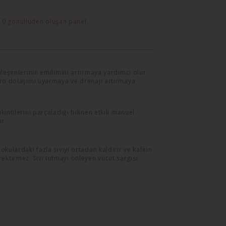
10 gönüllüden oluşan panel.
bileşenlerinin emilimini artırmaya yardımcı olur
ikro dolaşımı uyarmaya ve drenajı artırmaya
kintilerini parçaladığı bilinen etkili manuel
ur.
dokulardaki fazla sıvıyı ortadan kaldırır ve kafein
ektirmez. Sıvı tutmayı önleyen vücut sargısı