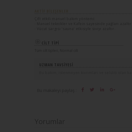
AKTIF BILEŞENLER
Çift etkili manuel bakım yöntemi:
- Manuel teknikler ve Kafein sayesinde yağları azaltır
- Vücut sargısı 'sauna' etkisiyle sıvıyı azaltır.
CILT TIPI
Tüm cilt tipleri, Normal cilt
UZMAN TAVSIYESI
Bu bakım, istenmeyen kıvrımları ve selüliti olan kad
Bu makaleyi paylaş :
Yorumlar