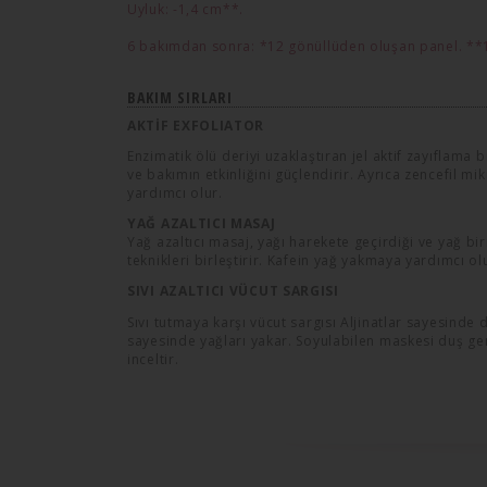
Uyluk: -1,4 cm**.
6 bakımdan sonra: *12 gönüllüden oluşan panel. **
BAKIM SIRLARI
AKTİF EXFOLIATOR
Enzimatik ölü deriyi uzaklaştıran jel aktif zayıflama 
ve bakımın etkinliğini güçlendirir. Ayrıca zencefil m
yardımcı olur.
YAĞ AZALTICI MASAJ
Yağ azaltıcı masaj, yağı harekete geçirdiği ve yağ biri
teknikleri birleştirir. Kafein yağ yakmaya yardımcı ol
SIVI AZALTICI VÜCUT SARGISI
Sıvı tutmaya karşı vücut sargısı Aljinatlar sayesinde 
sayesinde yağları yakar. Soyulabilen maskesi duş ger
inceltir.