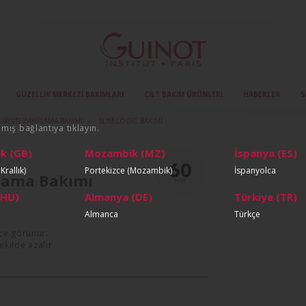
GÜZELLIK MERKEZI BAKIMLARI
CILT BAKIM ÜRÜNLERI
HABERLER
S
ARŞITI ZAYIFLAMA BAKIMI
SLIM LOGIC BAKIMI
nmış bağlantıya tıklayın.
ık (GB)
Mozambik (MZ)
İspanya (ES)
Krallık)
Portekizce (Mozambik)
İspanyolca
ıflama Bakımı
(HU)
Almanya (DE)
Türkiye (TR)
.
Almanca
Türkçe
nce görünür.
kilde azalır