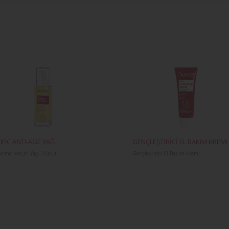
IFIC ANTI-AGE YAĞ
GENÇLEŞTİRİCİ EL BAKIM KREMİ
anma Karşıtı Yağ - Vücut
Gençleştirici El Bakım Kremi