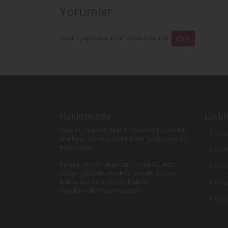
Yorumlar
Yorum yapmak için lütfen oturum açın.
Giriş
Hakkımızda
Linkl
Guinot, Fransa'daki 1 Numaralı Güzellik
Yasa
Merkezi, Guinot-Mary Cohr grubunun bir
markasıdır.
Gizli
Estetik tıbbın alternatifi olan Guinot,
Sıkç
onaylı güzellik merkezlerinde Guinot
bakımları ve özel cilt bakımı
Kari
uygulamaları sunmaktadır.
İleti