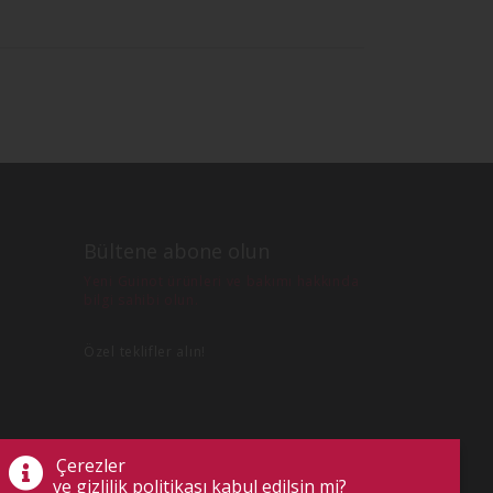
Bültene abone olun
Yeni Guinot ürünleri ve bakımı hakkında
bilgi sahibi olun.
Özel teklifler alın!
Çerezler
ve gizlilik politikası kabul edilsin mi?