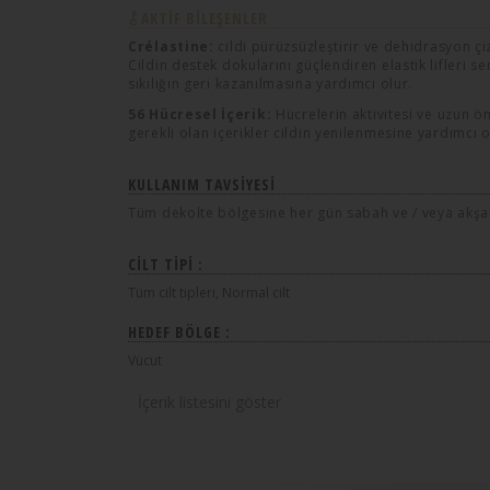
AKTIF BILEŞENLER
Crélastine:
cildi pürüzsüzleştirir ve dehidrasyon çiz
Cildin destek dokularını güçlendiren elastik lifleri s
sıkılığın geri kazanılmasına yardımcı olur.
56 Hücresel İçerik:
Hücrelerin aktivitesi ve uzun ö
gerekli olan içerikler cildin yenilenmesine yardımcı o
KULLANIM TAVSIYESI
Tüm dekolte bölgesine her gün sabah ve / veya akşa
CILT TIPI :
Tüm cilt tipleri, Normal cilt
HEDEF BÖLGE :
Vücut
İçerik listesini göster