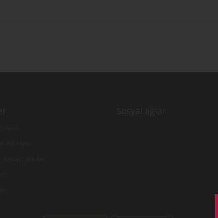
er
Sosyal ağlar
l Uyarı
lik Politikası
a Sorulan Sorular
yer
şim