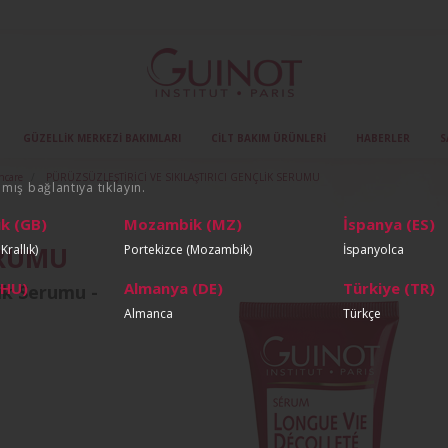
GÜZELLIK MERKEZI BAKIMLARI
CILT BAKIM ÜRÜNLERI
HABERLER
S
ncare
PÜRÜZSÜZLEŞTİRİCİ VE SIKILAŞTIRICI GENÇLİK SERUMU
nmış bağlantıya tıklayın.
ık (GB)
Mozambik (MZ)
İspanya (ES)
ERUMU
Krallık)
Portekizce (Mozambik)
İspanyolca
(HU)
Almanya (DE)
Türkiye (TR)
lik Serumu -
Almanca
Türkçe