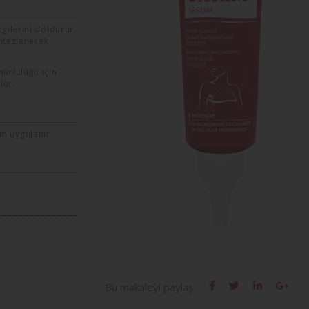
gilerini doldurur.
entezlenerek
mürlülüğü için
lur.
m uygulanır.
Bu makaleyi paylaş :