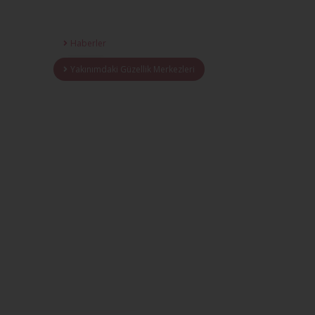
Haberler
Yakınımdaki Güzellik Merkezleri