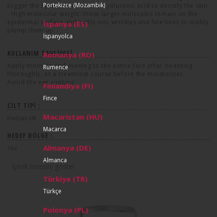
Portekizce (Mozambik)
trigger the synthesis of natural hyaluronic acid to densify the skin.
- High molecular weight: these larger molecules remain on the
epidermal surface and settle into wrinkles and fine lines to visibly
İspanya (ES)
plump them up.
İspanyolca
KULLANIM TAVSIYESI
Romanya (RO)
Apply morning and evening to the entire face after cleansing
Rumence
thoroughly, as a treatment course before the moisturiser.
Avoid the eye contour.
Finlandiya (FI)
Fince
CILT TIPI :
Macaristan (HU)
Hassas cilt
Macarca
HEDEF BÖLGE :
Almanya (DE)
Yüz
Almanca
İçerik listesini göster
Türkiye (TR)
Türkçe
Polonya (PL)