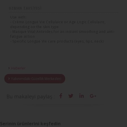
UZMAN TAVSIYESI
Use with:
- Crème Longue Vie Cellulaire or Age Logic Cellulaire,
depending on the skin type
- Masque Vital Antirides for an instant smoothing and anti-
fatigue action
- Specific Longue Vie care products (eyes, lips, neck)
Haberler
Yakınımdaki Güzellik Merkezleri
Bu makaleyi paylaş :
Serinin ürünlerini keşfedin