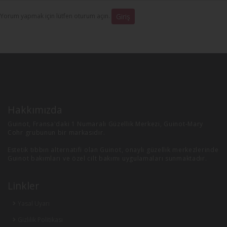
Yorum yapmak için lütfen oturum açın.
Giriş
Hakkımızda
Guinot, Fransa'daki 1 Numaralı Güzellik Merkezi, Guinot-Mary
Cohr grubunun bir markasıdır.
Estetik tıbbın alternatifi olan Guinot, onaylı güzellik merkezlerinde
Guinot bakımları ve özel cilt bakımı uygulamaları sunmaktadır.
Linkler
Yasal Uyarı
Gizlilik Politikası