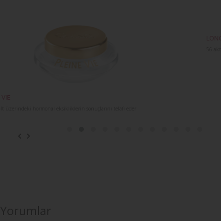
LONGUE VIE
56 aktif bileşen ile hücresel ömrü uzatma kremi
Yorumlar